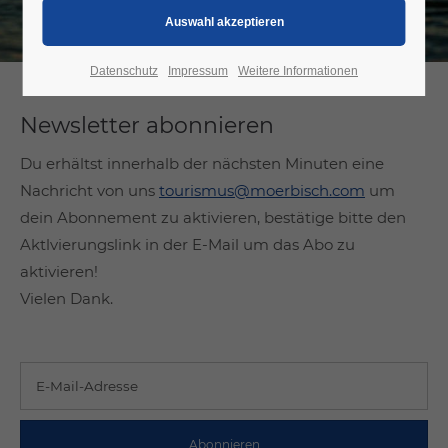
Datenschutz
Impressum
Weitere Informationen
Newsletter abonnieren
Du erhältst innerhalb der nächsten Minuten eine
Nachricht von uns
tourismus@moerbisch.com
um
dein Abonnement zu aktivieren, bestätige bitte den
Aktlvierungslink in der E-Mail um das Abo zu
aktivieren!
Vielen Dank.