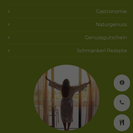
Gastronomie
Naturgenuss
Genussgutschein
Schmankerl Rezepte
K
J
K