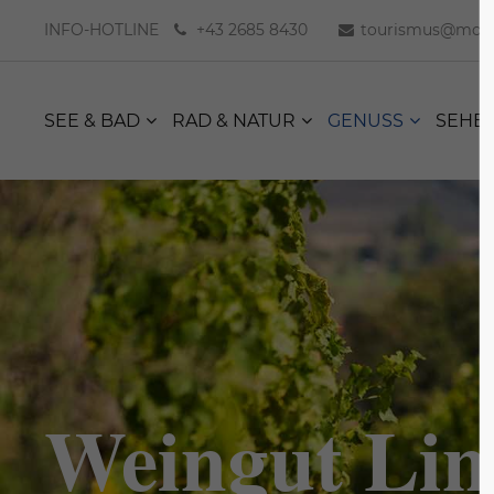
INFO-HOTLINE
+43 2685 8430
tourismus@moer
SEE & BAD
RAD & NATUR
GENUSS
SEHE
Weingut Lin