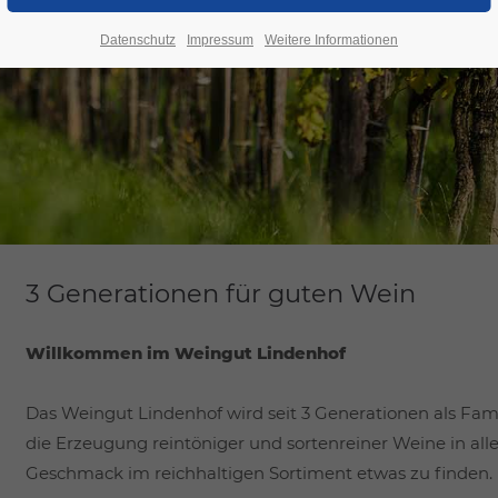
Datenschutz
Impressum
Weitere Informationen
3 Generationen für guten Wein
Willkommen im Weingut Lindenhof
Das Weingut Lindenhof wird seit 3 Generationen als Famil
die Erzeugung reintöniger und sortenreiner Weine in al
Geschmack im reichhaltigen Sortiment etwas zu finden.