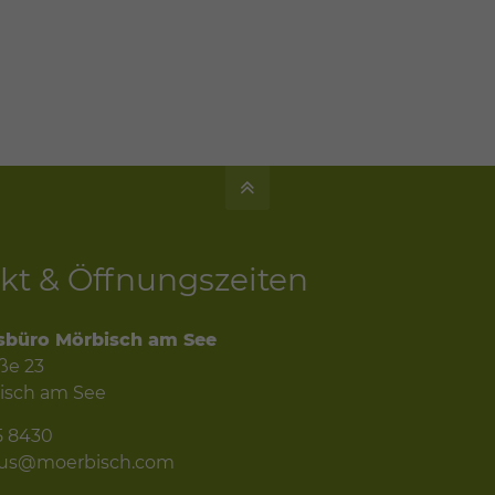
kt & Öffnungszeiten
sbüro Mörbisch am See
ße 23
isch am See
5 8430
mus@moerbisch.com