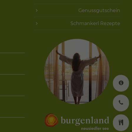
Genussgutschein
Schmankerl Rezepte
K
J
K