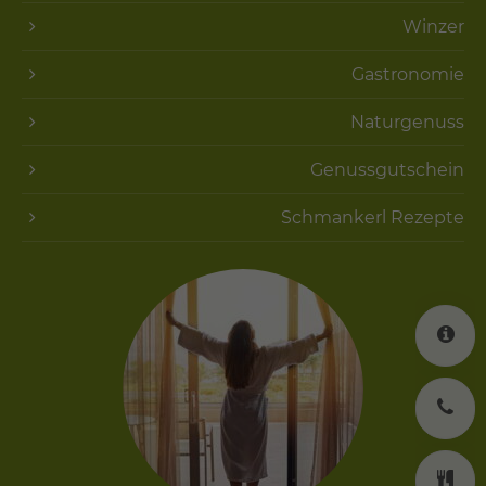
Winzer
Gastronomie
Naturgenuss
Genussgutschein
Schmankerl Rezepte
K
J
K