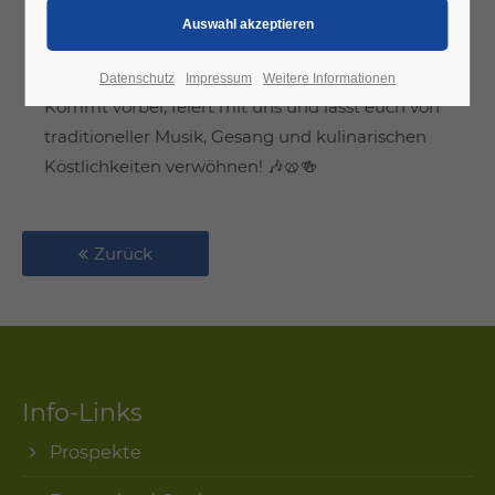
Für
Speis, Trank und Musik
ist bestens gesorgt –
genießt mit uns die typische
Oktoberfeststimmung
.
Datenschutz
Impressum
Weitere Informationen
Kommt vorbei, feiert mit uns und lasst euch von
traditioneller Musik, Gesang und kulinarischen
Köstlichkeiten verwöhnen! 🎶🥨🍻
Zurück
Info-Links
Prospekte