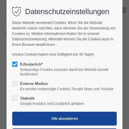
Datenschutzeinstellungen
Menu
Diese Website verwendet Cookies. Wenn Sie die Website
weiterhin nutzen möchten, dann stimmen Sie der Verwendung von
Oktoberfest des
Cookies zu. Weitere Informationen finden Sie in unserer
Männergesangsvereins
Datenschutzerklärung. Alternativ können Sie die Cookies auch in
Ihrem Browser deaktivieren.
Frohsinn
Unsere Cookies haben eine Gültigkeit von 30 Tagen
10.10.2026, 11:00
Erforderlich*
ORT: ALSENPARK
Notwendige Cookies zulassen damit die Website korrekt
funktioniert
Externe Medien
Es werden notwendige Cookies, Google Maps und Youtube
Oktoberfest des Männergesangvereins
Statistik
Frohsinn Mörbisch
🎉🍺
Google Analytics wird zusätzlich geladen
Am
10. Oktober 2026 ab 11 Uhr
laden wir
herzlich in den
Alsenpark
ein!