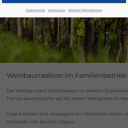
Datenschutz
Impressum
Weitere Informationen
Weinbautradition im Familienbetrieb
Der Weinbau steht üblicherweise im direkten Zusammenh
Familie bewirtschaftet seit 80 Jahren Weingärten im Ne
Unsere Rieden sind vorwiegend am Mörbischer Hotter, e
erstrecken sich bis nach Oggau.