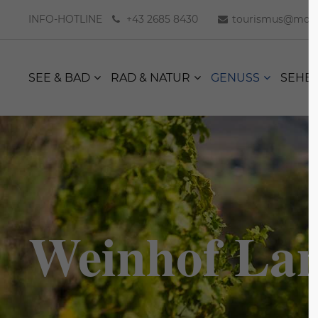
INFO-HOTLINE
+43 2685 8430
tourismus@moer
SEE & BAD
RAD & NATUR
GENUSS
SEHE
Weinhof La