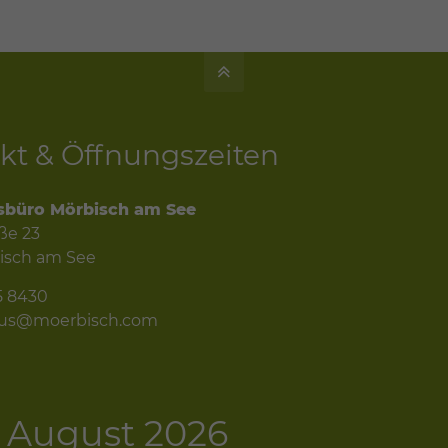
kt & Öffnungszeiten
sbüro Mörbisch am See
ße 23
isch am See
5 8430
mus@moerbisch.com
 - August 2026