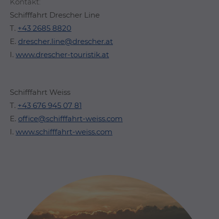
Kontakt:
Schifffahrt Drescher Line
T.
+43 2685 8820
E.
drescher.line@drescher.at
I.
www.drescher-touristik.at
Schifffahrt Weiss
T.
+43 676 945 07 81
E.
office@schifffahrt-weiss.com
I.
www.schifffahrt-weiss.com