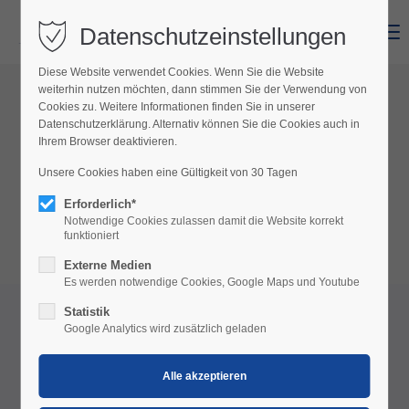
Datenschutzeinstellungen
Menu
Diese Website verwendet Cookies. Wenn Sie die Website
weiterhin nutzen möchten, dann stimmen Sie der Verwendung von
Tourismusbüro
Mörbisch am
Cookies zu. Weitere Informationen finden Sie in unserer
Datenschutzerklärung. Alternativ können Sie die Cookies auch in
See
Ihrem Browser deaktivieren.
Unsere Cookies haben eine Gültigkeit von 30 Tagen
Gerne sind wir dir bei allen Fragen rund um deine
Urlaubsplanung behilflich.
Erforderlich*
T.
+43 2685 8430
Notwendige Cookies zulassen damit die Website korrekt
funktioniert
E.
tourismus@moerbisch.com
Externe Medien
Es werden notwendige Cookies, Google Maps und Youtube
Statistik
Google Analytics wird zusätzlich geladen
Carina Lang
Office Management, Gästebetreuung,