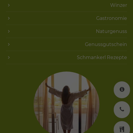
Winzer
Gastronomie
Naturgenuss
Genussgutschein
Schmankerl Rezepte
K
J
K