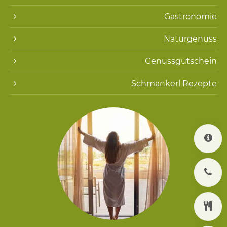
Gastronomie
Naturgenuss
Genussgutschein
Schmankerl Rezepte
K
J
K