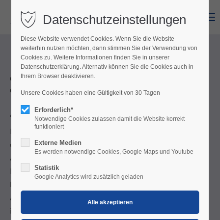
Datenschutzeinstellungen
Menu
Diese Website verwendet Cookies. Wenn Sie die Website
weiterhin nutzen möchten, dann stimmen Sie der Verwendung von
Burgenland Card
Cookies zu. Weitere Informationen finden Sie in unserer
Datenschutzerklärung. Alternativ können Sie die Cookies auch in
Grenzenloses Urlaubsvergnügen - entdecke viel für wenig
Ihrem Browser deaktivieren.
Geld!
Unsere Cookies haben eine Gültigkeit von 30 Tagen
Erforderlich*
Angebote, soweit das Auge reicht
Notwendige Cookies zulassen damit die Website korrekt
funktioniert
Nur einmal schlafen - und es eröffnet sich für dich und
Externe Medien
deine Familie eine ganze Welt voll zusätzlicher
Es werden notwendige Cookies, Google Maps und Youtube
Angebote. Schon ab der ersten Übernachtung in einer
Statistik
Burgenland Card Partner-Unterkunft erhältst du die
Google Analytics wird zusätzlich geladen
kostenlose Burgenland Card. Für die Dauer deines
Aufenthaltes kannst du damit viele Gratis-Leistungen
in Anspruch nehmen und kommst in den Genuss von