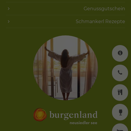
Genussgutschein
Schmankerl Rezepte
K
J
K
W