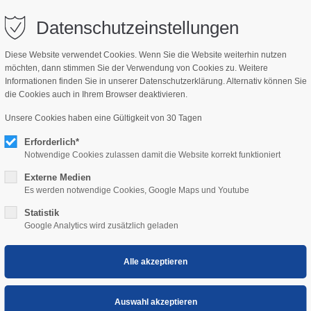
bisch.com
Datenschutzeinstellungen
Diese Website verwendet Cookies. Wenn Sie die Website weiterhin nutzen
möchten, dann stimmen Sie der Verwendung von Cookies zu. Weitere
NSWERT
KIDS
Informationen finden Sie in unserer Datenschutzerklärung. Alternativ können Sie
die Cookies auch in Ihrem Browser deaktivieren.
Unsere Cookies haben eine Gültigkeit von 30 Tagen
Spaß und Vergnügen im
Erforderlich*
Notwendige Cookies zulassen damit die Website korrekt funktioniert
Externe Medien
Nur wenige Kilometer von Mörbisch entfernt, 
Es werden notwendige Cookies, Google Maps und Youtube
Attraktionen für jedes Alter.
Statistik
Google Analytics wird zusätzlich geladen
In unterschiedlichen Themenwelten – Erlebn
lädt Maskottchen Kater Filippo zu einer Entd
Es ist ein ideales Ausflugziel in unmittelbare