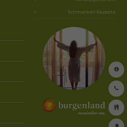
Schmankerl Rezepte
K
J
K
W