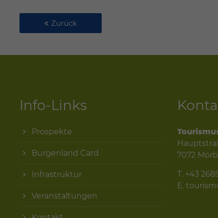
Zurück
Info-Links
Konta
Prospekte
Tourismu
Hauptstra
Burgenland Card
7072 Mörb
T.
+43 268
Infrastruktur
E.
touris
Veranstaltungen
Kontakt