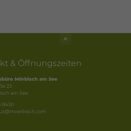
kt & Öffnungszeiten
sbüro Mörbisch am See
ße 23
isch am See
5 8430
mus@moerbisch.com