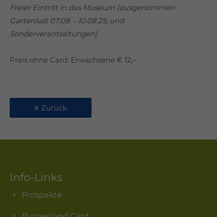
Freier Eintritt in das Museum (ausgenommen
Gartenlust 07.08. - 10.08.25; und
Sonderverantsaltungen)
Preis ohne Card: Erwachsene € 12,–
Zurück
Info-Links
Prospekte
Burgenland Card