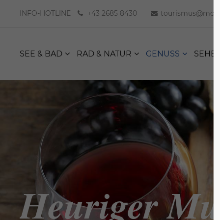
INFO-HOTLINE
+43 2685 8430
tourismus@moer
SEE & BAD
RAD & NATUR
GENUSS
SEHE
Heuriger Mu