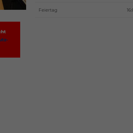
Feiertag
16
cht
utz-