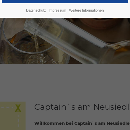
ee
Datenschutz
Impressum
Weitere Informationen
Captain`s am Neusiedl
Willkommen bei Captain`s am Neusiedle