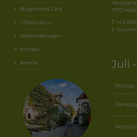
Hauptstra
Burgenland Card
7072 Mörb
T.
+43 268
Infrastruktur
E.
touris
Veranstaltungen
Kontakt
Juli
Anreise
Montag
Diensta
Mittwoc