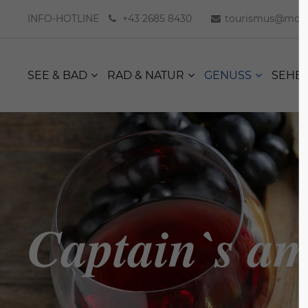
INFO-HOTLINE
+43 2685 8430
tourismus@moer
SEE & BAD
RAD & NATUR
GENUSS
SEHE
Captain`s a