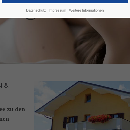
eingut
Datenschutz
Impressum
Weitere Informationen
N &
ee zu den
inen