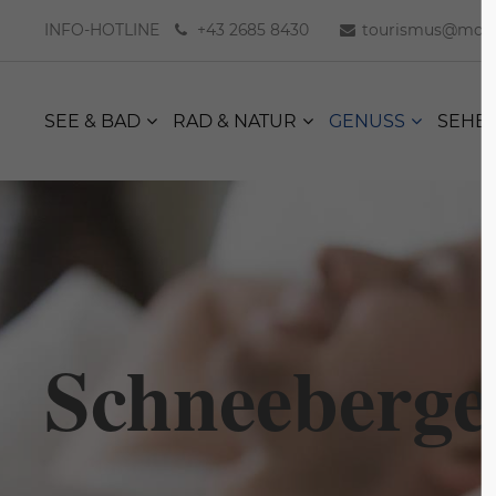
INFO-HOTLINE
+43 2685 8430
tourismus@moer
SEE & BAD
RAD & NATUR
GENUSS
SEHE
Schneeberge