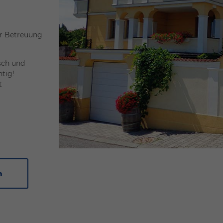
er Betreuung
sch und
htig!
t
m