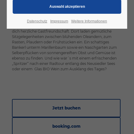
einfach daheim - einfach wohlfühlen - einfach
genießen
Datenschutz
Impressum
Weitere Informationen
In einem für das Burgenland typischen Innenhof erwartet
dich herzliche Gastfreundschaft. Dort laden gemütliche
Sitzgelegenheiten zwischen blühenden Oleandern, zum
Rasten, Plaudern oder Frühstücken ein. Ein schattiges
Bankerl unterm Marillenbaum sowie ein Naschgarten zum
Selberpflücken von sonnengereiften Obst und Gemüse ist
ebenso zu finden. Und wie wär´s mit einem erfrischenden
„Spritzer“ nach einer Radtour entlang des Neusiedler Sees
oder einem Glas BIO Wein zum Ausklang des Tages?
Jetzt buchen
booking.com