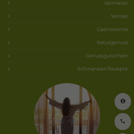
Vermieter
Winzer
Gastronomie
Naturgenuss
Genussgutschein
Schmankerl Rezepte
K
J