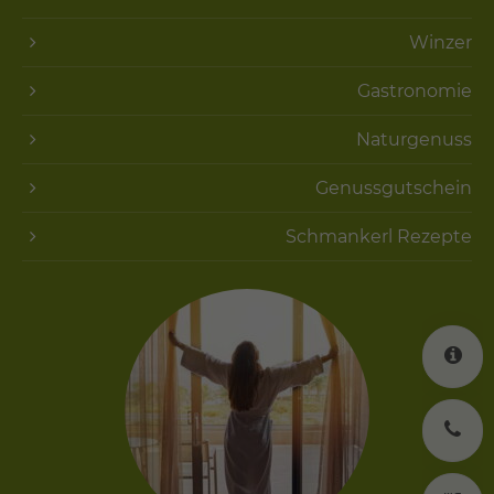
Winzer
Gastronomie
Naturgenuss
Genussgutschein
Schmankerl Rezepte
K
J